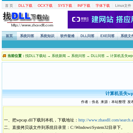
首 页
┆
DLL下载
┆
OCX下载
┆
SYS下载
┆
INF下载
┆
字体下载
┆
Linux文件
首页
系统问答
系统知识
软件疑难
DLL问答
EXE问答
系统文
当前位置：
找DLL下载站
→
系统新闻
→
系统问答
→
DLL问答
→ 计算机丢失wp
计算机丢失wp
作者：佚名 来源：本站整理 发布时间：
一、把wpcap.dll下载到本机，下载地址：
http://www.zhaodll.com/search
二、直接拷贝该文件到系统目录里：C:\Windows\System32目录下。