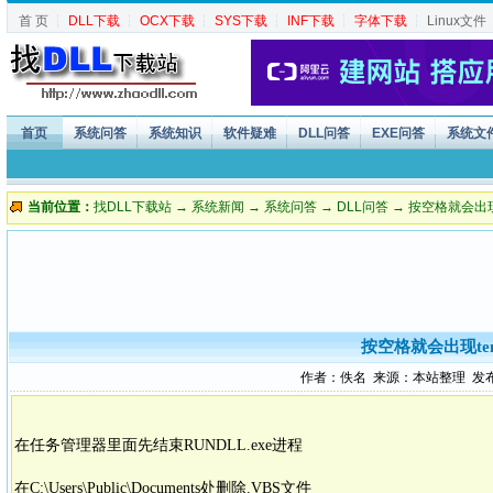
首 页
┆
DLL下载
┆
OCX下载
┆
SYS下载
┆
INF下载
┆
字体下载
┆
Linux文件
首页
系统问答
系统知识
软件疑难
DLL问答
EXE问答
系统文
当前位置：
找DLL下载站
→
系统新闻
→
系统问答
→
DLL问答
→ 按空格就会出现t
按空格就会出现ten
作者：佚名 来源：本站整理 发布时间：
在任务管理器里面先结束RUNDLL.exe进程
在C:\Users\Public\Documents处删除.VBS文件