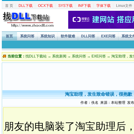
首 页
┆
DLL下载
┆
OCX下载
┆
SYS下载
┆
INF下载
┆
字体下载
┆
Linux文件
首页
系统问答
系统知识
软件疑难
DLL问答
EXE问答
系统文
当前位置：
找DLL下载站
→
系统新闻
→
系统问答
→
EXE问答
→ 淘宝助理，发生
淘宝助理，发生致命错误，很抱歉，程序
作者：佚名 来源：本站整理 发布时间：2
朋友的电脑装了淘宝助理后