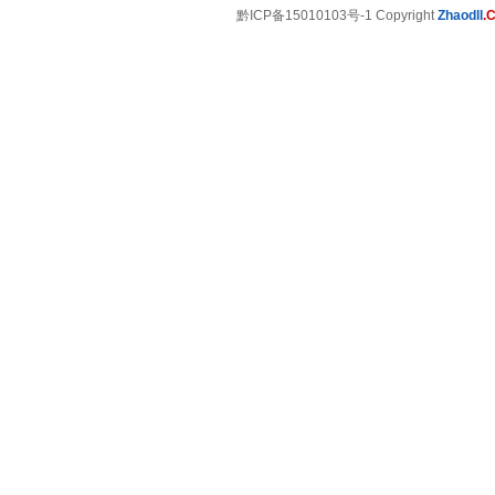
黔ICP备15010103号-1 Copyright
Zhaodll
.