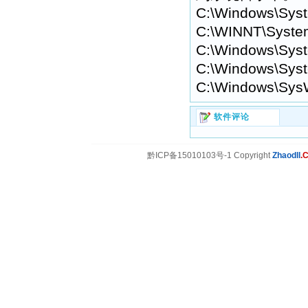
C:\Windows\Sys
C:\WINNT\Syste
C:\Windows\Syst
C:\Windows\Syst
C:\Windows\Sys
软件评论
黔ICP备15010103号-1 Copyright
Zhaodll
.