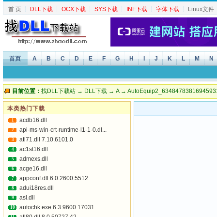
首 页
┆
DLL下载
┆
OCX下载
┆
SYS下载
┆
INF下载
┆
字体下载
┆
Linux文件
首页
A
B
C
D
E
F
G
H
I
J
K
L
M
N
目前位置：
找DLL下载站
→
DLL下载
→
A
→ AutoEquip2_63484783816945931
本类热门下载
acdb16.dll
1
api-ms-win-crt-runtime-l1-1-0.dl...
2
atl71.dll 7.10.6101.0
3
ac1st16.dll
4
admexs.dll
5
acge16.dll
6
appconf.dll 6.0.2600.5512
7
adui18res.dll
8
asl.dll
9
autochk.exe 6.3.9600.17031
10