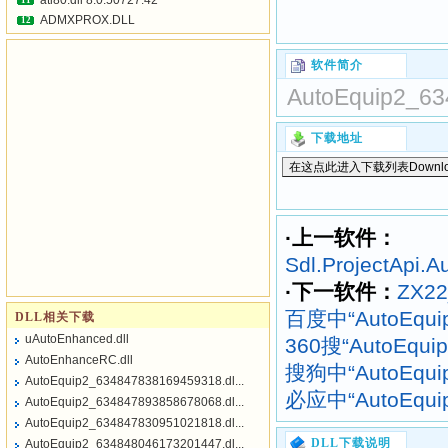
atl80.dll 8.0.50727.42
11
ADMXPROX.DLL
12
软件简介
AutoEquip2_63
下载地址
·上一软件：
Sdl.ProjectApi.Au
·下一软件：
ZX22
百度中“AutoEqui
DLL相关下载
uAutoEnhanced.dll
360搜“AutoEqui
AutoEnhanceRC.dll
搜狗中“AutoEqui
AutoEquip2_634847838169459318.dl...
必应中“AutoEqui
AutoEquip2_634847893858678068.dl...
AutoEquip2_634847830951021818.dl...
DLL下载说明
AutoEquip2_634848046173201447.dl...