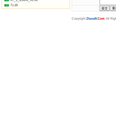
47_1_d3dx9_42.dll
11
7z.dll
12
Copyright
Zhaodll
.Com
. All Ri