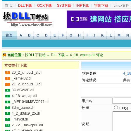
首 页
┆
DLL下载
┆
OCX下载
┆
SYS下载
┆
INF下载
┆
字体下载
┆
Linux文件
首页
A
B
C
D
E
F
G
H
I
J
K
L
M
N
当前位置：
找DLL下载站
→
DLL下载
→
4_18_wpcap.dll 评论
本类热门下载
20_2_xinput1_3.dll
1
软件名称
4_18
_kernel32.dll
2
评论情况
共有
21_2_xinput1_3.dll
3
3DMGAME.dll
4
4_18_wpcap.dll
5
用户名
_MEI1040MSVCP71.dll
6
3dm_game.dll
分 值
7
100分
4_2_d3dx9_25.dll
8
_msvcrt.dll
9
说 明
2_721_msvcp80.dll
10