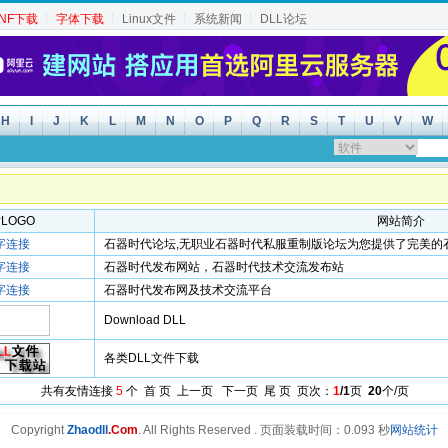
INF下载
┆
字体下载
┆
Linux文件
┆
系统新闻
┆
DLL论坛
H
I
J
K
L
M
N
O
P
Q
R
S
T
U
V
W
LOGO
网站简介
字连接
石器时代论坛,无职业石器时代私服重制版论坛为您提供了完美的
字连接
石器时代发布网站，石器时代技术交流发布站
字连接
石器时代发布网及技术交流平台
Download DLL
各类DLL文件下载
共有友情连接
5
个 首 页 上一页 下一页 尾 页 页次：
1
/1
页
20
个/页
Copyright
Zhaodll
.Com
. All Rights Reserved .
页面装载时间：0.093 秒
网站统计