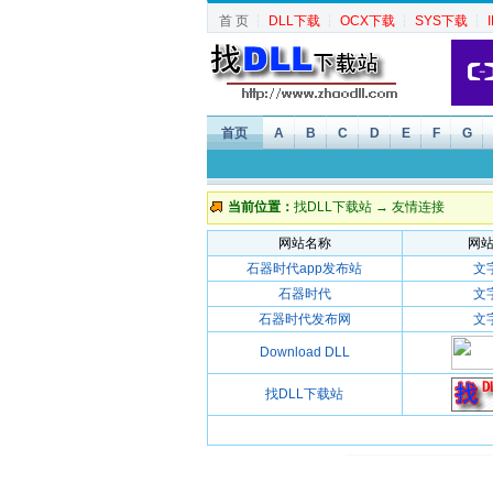
首 页
┆
DLL下载
┆
OCX下载
┆
SYS下载
┆
首页
A
B
C
D
E
F
G
当前位置：
找DLL下载站
→ 友情连接
网站名称
网站
石器时代app发布站
文
石器时代
文
石器时代发布网
文
Download DLL
找DLL下载站