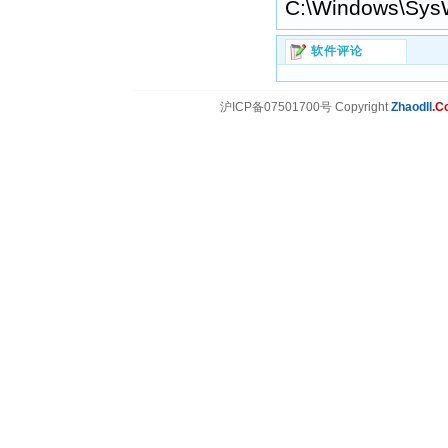
C:\Windows\Sys
软件评论
沪ICP备07501700号 Copyright
Zhaodll
.C