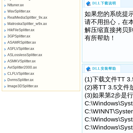
DLL下载说明
Nttuner.ax
WavSplitter.ax
如果您的系统提示“找不
RealMediaSplitter_9x.ax
请不用担心，在
MatroskaSplitter_w9x.ax
解压缩直接拷贝到
HikFileSplitter.ax
3GPSplitter.ax
有所帮助！
ASAMRSplitter.ax
ASFLVSplitter.ax
ASLosslessSplitter.ax
ASMKVSplitter.ax
AviSplitter2000.ax
DLL安装帮助
CLFLVSplitter.ax
(1)下载文件TT
DvrmsSplitter.ax
(2)将TT 3.
Image3DSplitter.ax
(3)如果第2步是
C:\Windows\Sys
C:\WINNT\Syste
C:\Windows\Syst
C:\Windows\Syst