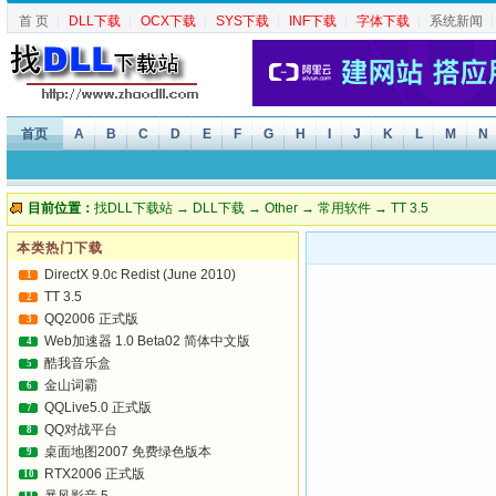
首 页
┆
DLL下载
┆
OCX下载
┆
SYS下载
┆
INF下载
┆
字体下载
┆
系统新闻
首页
A
B
C
D
E
F
G
H
I
J
K
L
M
N
目前位置：
找DLL下载站
→
DLL下载
→
Other
→
常用软件
→ TT 3.5
本类热门下载
DirectX 9.0c Redist (June 2010)
1
TT 3.5
2
QQ2006 正式版
3
Web加速器 1.0 Beta02 简体中文版
4
酷我音乐盒
5
金山词霸
6
QQLive5.0 正式版
7
QQ对战平台
8
桌面地图2007 免费绿色版本
9
RTX2006 正式版
10