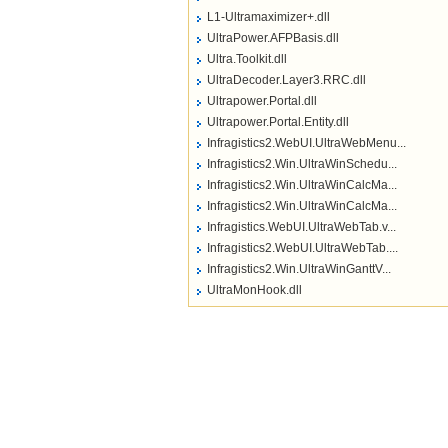
L1-Ultramaximizer+.dll
UltraPower.AFPBasis.dll
Ultra.Toolkit.dll
UltraDecoder.Layer3.RRC.dll
Ultrapower.Portal.dll
Ultrapower.Portal.Entity.dll
Infragistics2.WebUI.UltraWebMenu...
Infragistics2.Win.UltraWinSchedu...
Infragistics2.Win.UltraWinCalcMa...
Infragistics2.Win.UltraWinCalcMa...
Infragistics.WebUI.UltraWebTab.v...
Infragistics2.WebUI.UltraWebTab....
Infragistics2.Win.UltraWinGanttV...
UltraMonHook.dll