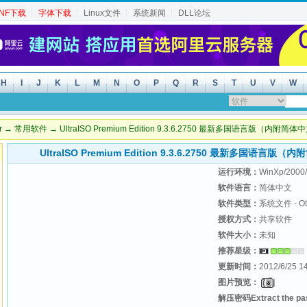
INF下载
┆
字体下载
┆
Linux文件
┆
系统新闻
┆
DLL论坛
H
I
J
K
L
M
N
O
P
Q
R
S
T
U
V
W
r
→
常用软件
→ UltraISO Premium Edition 9.3.6.2750 最新多国语言版（
UltraISO Premium Edition 9.3.6.2750 最新多国
运行环境：
WinXp/2000/
软件语言：
简体中文
软件类型：
系统文件 - Ot
授权方式：
共享软件
软件大小：
未知
推荐星级：
更新时间：
2012/6/25 1
图片预览：
解压密码Extract the p