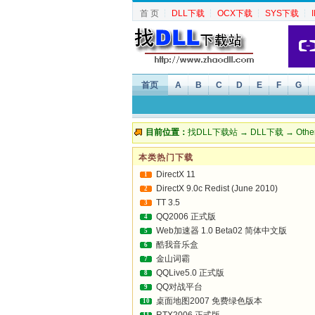
首 页
┆
DLL下载
┆
OCX下载
┆
SYS下载
┆
首页
A
B
C
D
E
F
G
目前位置：
找DLL下载站
→
DLL下载
→
Othe
本类热门下载
DirectX 11
1
DirectX 9.0c Redist (June 2010)
2
TT 3.5
3
QQ2006 正式版
4
Web加速器 1.0 Beta02 简体中文版
5
酷我音乐盒
6
金山词霸
7
QQLive5.0 正式版
8
QQ对战平台
9
桌面地图2007 免费绿色版本
10