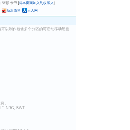
山 诺顿 卡巴 [
将本页面加入到收藏夹
]
新浪微博
人人网
动U盘，也可以制作包含多个分区的可启动移动硬盘
信息。
,.NRG,.BWT,