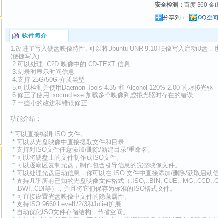
安全检测：
百度 360 金
分享到：
QQ空间
软件简介
1.改进了写入硬盘映像特性, 可以将Ubuntu UNR 9.10 映像写入启
(便捷写入)
2.可以处理 .C2D 映像中的 CD-TEXT 信息
3.刻录时显示时间信息
4.支持 25G/50G 介质类型
5.可以检测并使用Daemon-Tools 4.35 和 Alcohol 120% 2.00 的虚拟光驱
6.修正了使用 isocmd.exe 加载多个映像到虚拟光驱时存在的错误
7.一些小的改进和错误修正
功能介绍：
* 可以直接编辑 ISO 文件。
* 可以从光盘映像中直接提取文件和目录
* 支持对ISO文件任意添加/删除/新建目录/重命名。
* 可以将硬盘上的文件制作成ISO文件。
* 可以逐扇区复制光盘，制作包含引导信息的完整映像文件。
* 可以处理光盘启动信息，你可以在 ISO 文件中直接添加/删除/获取启动
* 支持几乎所有已知的光盘映像文件格式（.ISO,..BIN,.CUE,.IMG,.CCD,.CIF
.BWI,.CDI等），并且将它们保存为标准的ISO格式文件。
* 可直接设置光盘映像中文件的隐藏属性。
* 支持ISO 9660 Level1/2/3和Joliet扩展
* 自动优化ISO文件存储结构，节省空间。