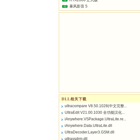
RTX2006 正式版
11
暴风影音 5
12
DLL相关下载
ultracompare V8.50.1028(中文完整...
UltraEdit V21.00.1030 全功能汉化...
iAnywhere.VSPackage.UltraLite.re...
iAnywhere.Data.UltraLite.dll
UltraDecoder.Layer3.GSM.dll
ultrassdrm.dll