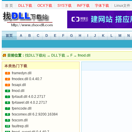
首 页
┆
DLL下载
┆
OCX下载
┆
SYS下载
┆
INF下载
┆
字体下载
┆
Linux文件
首页
A
B
C
D
E
F
G
H
I
J
K
L
M
N
目前位置：
找DLL下载站
→
DLL下载
→
F
→ fmod.dll
本类热门下载
framedyn.dll
1
fmodex.dll 0.4.40.7
2
fxsapi.dll
3
fmod.dll
4
fp4autl.dll 4.0.2.2717
5
fp4awel.dll 4.0.2.2717
6
fpencode.dll
7
fxscomex.dll 6.2.9200.16384
8
fxscom.dll
9
faultrep.dll
10