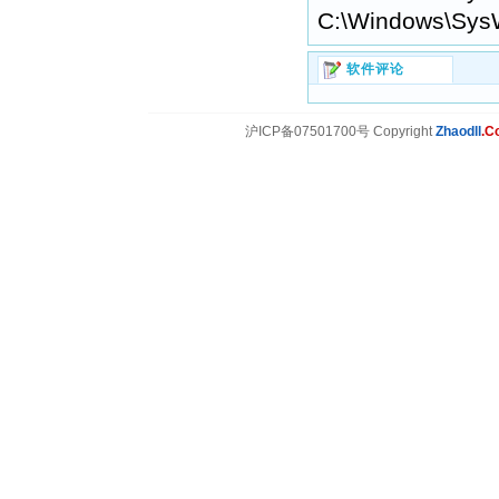
C:\Windows\Sys
软件评论
沪ICP备07501700号 Copyright
Zhaodll
.C