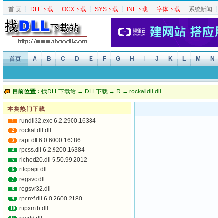
首 页
┆
DLL下载
┆
OCX下载
┆
SYS下载
┆
INF下载
┆
字体下载
┆
系统新闻
首页
A
B
C
D
E
F
G
H
I
J
K
L
M
N
目前位置：
找DLL下载站
→
DLL下载
→
R
→ rockalldll.dll
本类热门下载
rundll32.exe 6.2.2900.16384
1
rockalldll.dll
2
rapi.dll 6.0.6000.16386
3
rpcss.dll 6.2.9200.16384
4
riched20.dll 5.50.99.2012
5
rtlcpapi.dll
6
regsvc.dll
7
regsvr32.dll
8
rpcref.dll 6.0.2600.2180
9
rtipxmib.dll
10