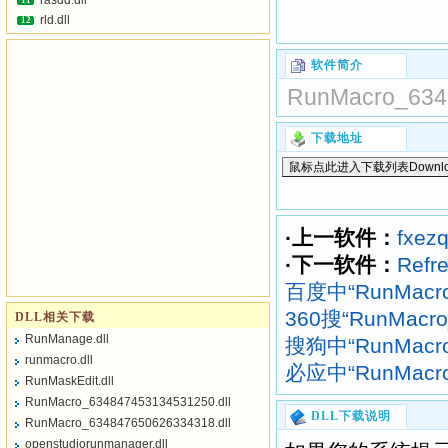
rasdd.dll
11
rld.dll
12
软件简介
RunMacro_634
下载地址
·上一软件：
fxezq
·下一软件：
Refr
百度中“RunMacro
360搜“RunMacro
DLL相关下载
RunManage.dll
搜狗中“RunMacro
runmacro.dll
必应中“RunMacro
RunMaskEdit.dll
RunMacro_634847453134531250.dll
DLL下载说明
RunMacro_634847650626334318.dll
openstudiorunmanager.dll