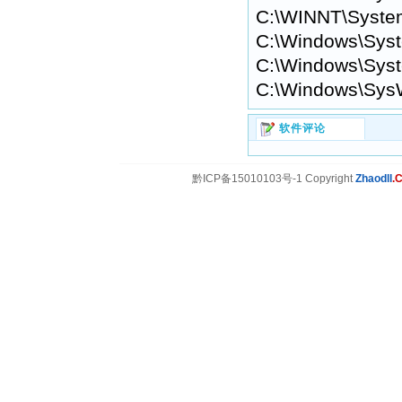
C:\WINNT\Syste
C:\Windows\Syst
C:\Windows\Syst
C:\Windows\Sys
软件评论
黔ICP备15010103号-1 Copyright
Zhaodll
.