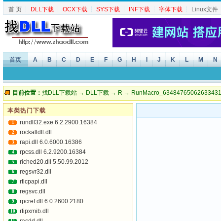
首 页
┆
DLL下载
┆
OCX下载
┆
SYS下载
┆
INF下载
┆
字体下载
┆
Linux文件
首页
A
B
C
D
E
F
G
H
I
J
K
L
M
N
目前位置：
找DLL下载站
→
DLL下载
→
R
→ RunMacro_634847650626334318
本类热门下载
rundll32.exe 6.2.2900.16384
1
rockalldll.dll
2
rapi.dll 6.0.6000.16386
3
rpcss.dll 6.2.9200.16384
4
riched20.dll 5.50.99.2012
5
regsvr32.dll
6
rtlcpapi.dll
7
regsvc.dll
8
rpcref.dll 6.0.2600.2180
9
rtipxmib.dll
10