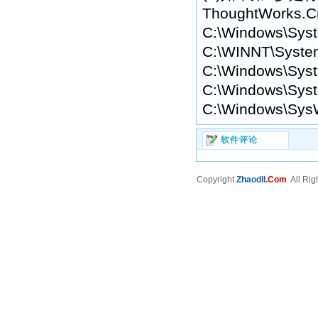
ThoughtWorks.
C:\Windows\Sys
C:\WINNT\Syste
C:\Windows\Syst
C:\Windows\Syst
C:\Windows\Sys
软件评论
Copyright
Zhaodll
.Com
. All Ri