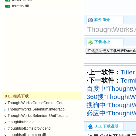
twain_32.dll
11
termsrv.dll
12
软件简介
ThoughtWorks.
下载地址
·上一软件：
Titler
·下一软件：
Termi
百度中“ThoughtWo
360搜“ThoughtWo
DLL相关下载
ThoughtWorks.CruiseControl.Core....
搜狗中“ThoughtWo
ThoughtWorks.Selenium.Integratio...
必应中“ThoughtWo
ThoughtWorks.Selenium.UnitTests....
thoughtbubble.dll
DLL下载说明
thoughtsoft.cms.provider.dll
thoughtsoft.common.dll