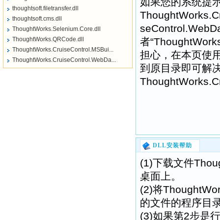
如果您的系统提示
thoughtsoft.filetransfer.dll
ThoughtWorks.Cr
thoughtsoft.cms.dll
seControl.WebD
ThoughtWorks.Selenium.Core.dll
ThoughtWorks.QRCode.dll
者“ThoughtWork
ThoughtWorks.CruiseControl.MSBui...
担心，在本页使
ThoughtWorks.CruiseControl.WebDa...
到原目录即可解
ThoughtWorks.
DLL安装帮助
(1)下载文件Though
桌面上。
(2)将ThoughtWo
的文件的程序目
(3)如果第2步