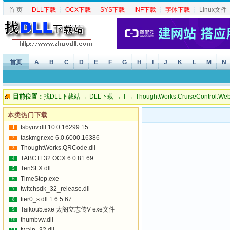
首 页
┆
DLL下载
┆
OCX下载
┆
SYS下载
┆
INF下载
┆
字体下载
┆
Linux文件
首页
A
B
C
D
E
F
G
H
I
J
K
L
M
N
目前位置：
找DLL下载站
→
DLL下载
→
T
→ ThoughtWorks.CruiseControl.Web
本类热门下载
tsbyuv.dll 10.0.16299.15
1
taskmgr.exe 6.0.6000.16386
2
ThoughtWorks.QRCode.dll
3
TABCTL32.OCX 6.0.81.69
4
TenSLX.dll
5
TimeStop.exe
6
twitchsdk_32_release.dll
7
tier0_s.dll 1.6.5.67
8
Taikou5.exe 太阁立志传V exe文件
9
thumbvw.dll
10