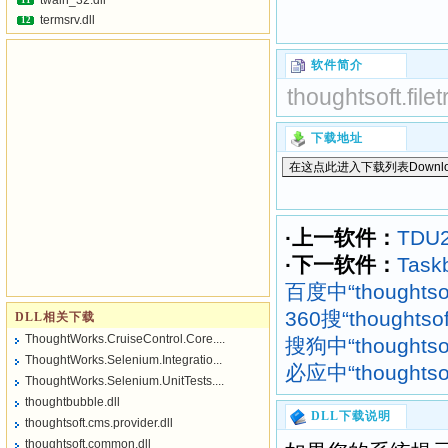
twain_32.dll
11
termsrv.dll
12
软件简介
thoughtsoft.filet
下载地址
·上一软件：
TDU2
·下一软件：
Taskb
百度中“thoughtsoft
360搜“thoughtsof
DLL相关下载
ThoughtWorks.CruiseControl.Core....
搜狗中“thoughtsoft
ThoughtWorks.Selenium.Integratio...
必应中“thoughtsoft
ThoughtWorks.Selenium.UnitTests....
thoughtbubble.dll
DLL下载说明
thoughtsoft.cms.provider.dll
thoughtsoft.common.dll