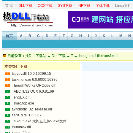
首 页
┆
DLL下载
┆
OCX下载
┆
SYS下载
┆
INF下载
┆
字体下载
┆
Linux文件
首页
A
B
C
D
E
F
G
H
I
J
K
L
M
N
目前位置：
找DLL下载站
→
DLL下载
→
T
→ thoughtsoft.filetransfer.dll
本类热门下载
tsbyuv.dll 10.0.16299.15
1
taskmgr.exe 6.0.6000.16386
2
ThoughtWorks.QRCode.dll
3
TABCTL32.OCX 6.0.81.69
4
TenSLX.dll
5
TimeStop.exe
6
twitchsdk_32_release.dll
7
tier0_s.dll 1.6.5.67
8
Taikou5.exe 太阁立志传V exe文件
9
thumbvw.dll
10