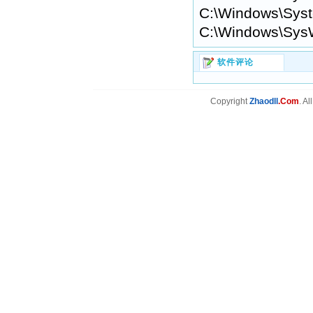
C:\Windows\Syst
C:\Windows\Sys
软件评论
Copyright
Zhaodll
.Com
. A