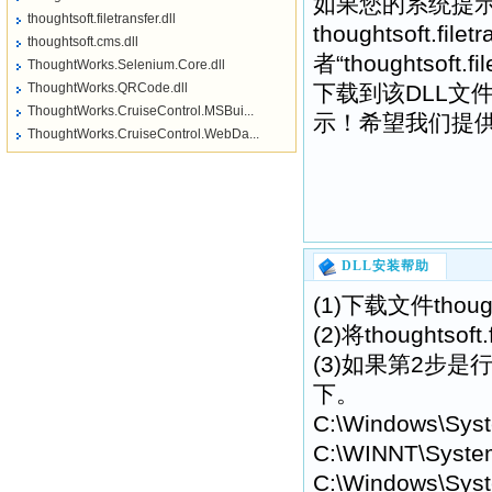
如果您的系统提示
thoughtsoft.filetransfer.dll
thoughtsoft.filet
thoughtsoft.cms.dll
者“thoughtsof
ThoughtWorks.Selenium.Core.dll
ThoughtWorks.QRCode.dll
下载到该DLL文
ThoughtWorks.CruiseControl.MSBui...
示！希望我们提供的tho
ThoughtWorks.CruiseControl.WebDa...
DLL安装帮助
(1)下载文件though
(2)将thoughts
(3)如果第2步是行不通
下。
C:\Windows\Sys
C:\WINNT\Syste
C:\Windows\Syst