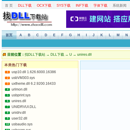
首 页
┆
DLL下载
┆
OCX下载
┆
SYS下载
┆
INF下载
┆
字体下载
┆
系统新闻
首页
A
B
C
D
E
F
G
H
I
J
K
L
M
N
目前位置：
找DLL下载站
→
DLL下载
→
U
→ unires.dll
本类热门下载
usp10.dll 1.626.6000.16386
1
usbVM303.sys
2
uxtheme.dll 6.2.9200.16433
3
urlmon.dll
4
usbprint.sys
5
unires.dll
6
UNIDRVUI.DLL
7
unidrv.dll
8
user32.dll
9
usbaudio.sys
10