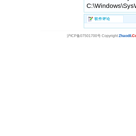
C:\Windows\Sys
软件评论
沪ICP备07501700号 Copyright
Zhaodll
.C