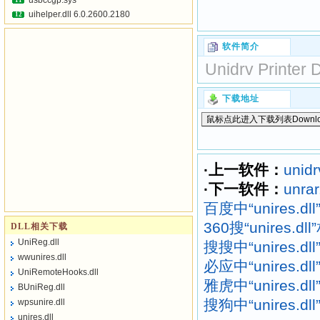
usbccgp.sys
11
uihelper.dll 6.0.2600.2180
12
软件简介
Unidrv Printer 
下载地址
·上一软件：
unidrv
·下一软件：
unrar
百度中“unires.d
360搜“unires.d
DLL相关下载
UniReg.dll
搜搜中“unires.d
wwunires.dll
必应中“unires.d
UniRemoteHooks.dll
雅虎中“unires.d
BUniReg.dll
搜狗中“unires.d
wpsunire.dll
unires.dll