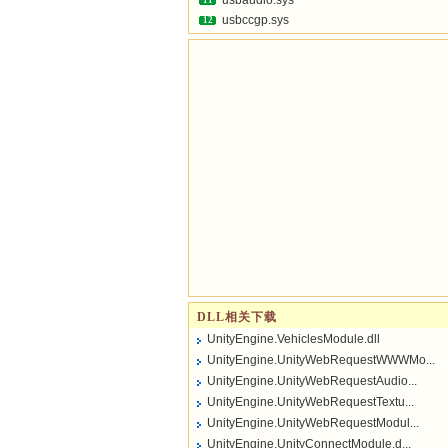
usbaudio.sys
11
usbccgp.sys
12
DLL相关下载
UnityEngine.VehiclesModule.dll
UnityEngine.UnityWebRequestWWWMo...
UnityEngine.UnityWebRequestAudio...
UnityEngine.UnityWebRequestTextu...
UnityEngine.UnityWebRequestModul...
UnityEngine.UnityConnectModule.d...