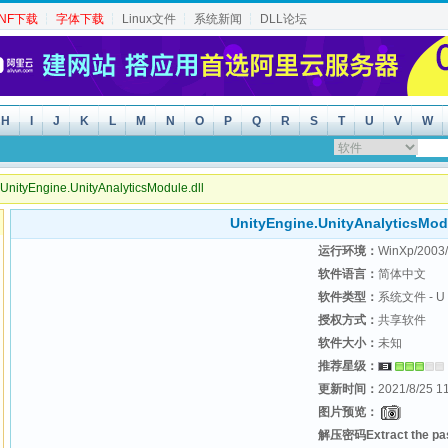
INF下载
┆
字体下载
┆
Linux文件
┆
系统新闻
┆
DLL论坛
H
I
J
K
L
M
N
O
P
Q
R
S
T
U
V
W
nityEngine.UnityAnalyticsModule.dll
UnityEngine.UnityAnalyticsModu
运行环境：
WinXp/2003/
软件语言：
简体中文
软件类型：
系统文件 - U
授权方式：
共享软件
软件大小：
未知
推荐星级：
更新时间：
2021/8/25 1
图片预览：
解压密码Extract the p