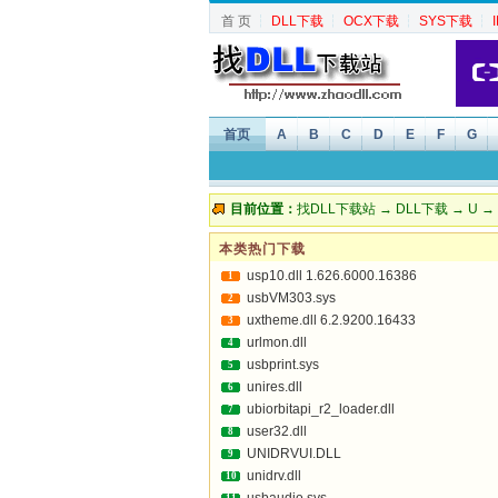
首 页
┆
DLL下载
┆
OCX下载
┆
SYS下载
┆
首页
A
B
C
D
E
F
G
目前位置：
找DLL下载站
→
DLL下载
→
U
→ U
本类热门下载
usp10.dll 1.626.6000.16386
1
usbVM303.sys
2
uxtheme.dll 6.2.9200.16433
3
urlmon.dll
4
usbprint.sys
5
unires.dll
6
ubiorbitapi_r2_loader.dll
7
user32.dll
8
UNIDRVUI.DLL
9
unidrv.dll
10