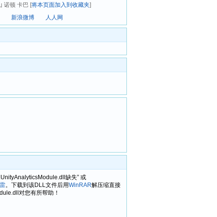
山 诺顿 卡巴 [
将本页面加入到收藏夹
]
新浪微博
人人网
ityAnalyticsModule.dll缺失” 或
雷
。下载到该DLL文件后用
WinRAR
解压缩直接
dule.dll对您有所帮助！