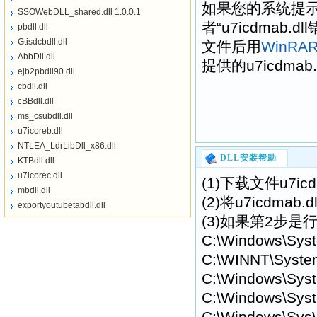
如果您的系统提示“找不到
SSOWebDLL_shared.dll 1.0.0.1
者“u7icdmab
pbdll.dll
Gtisdcbdll.dll
文件后用
WinRA
AbbDll.dll
提供的u7icdma
ejb2pbdll90.dll
cbdll.dll
cBBdll.dll
ms_csubdll.dll
u7icoreb.dll
NTLEA_LdrLibDll_x86.dll
DLL安装帮助
KTBdll.dll
u7icorec.dll
(1)下载文件u7i
mbdll.dll
(2)将u7icdm
exportyoutubetabdll.dll
(3)如果第2步是行
C:\Windows\Sys
C:\WINNT\Syste
C:\Windows\Syst
C:\Windows\Syst
C:\Windows\Sys