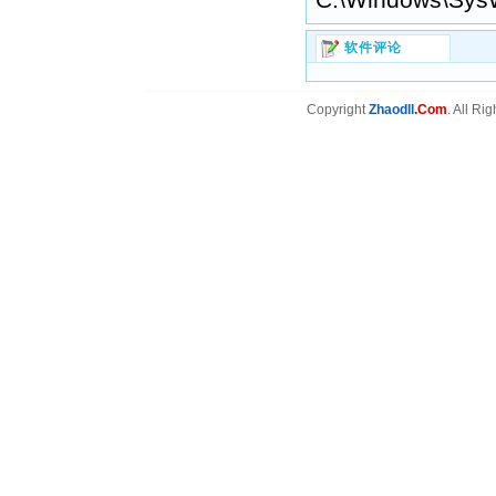
软件评论
Copyright
Zhaodll
.Com
. All Ri