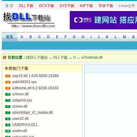
首 页
┆
DLL下载
┆
OCX下载
┆
SYS下载
┆
INF下载
┆
字体下载
┆
Linux文件
首页
A
B
C
D
E
F
G
H
I
J
K
L
M
N
目前位置：
找DLL下载站
→
DLL下载
→
U
→ u7icdmab.dll
本类热门下载
usp10.dll 1.626.6000.16386
1
usbVM303.sys
2
uxtheme.dll 6.2.9200.16433
3
urlmon.dll
4
usbprint.sys
5
unires.dll
6
ubiorbitapi_r2_loader.dll
7
user32.dll
8
UNIDRVUI.DLL
9
unidrv.dll
10