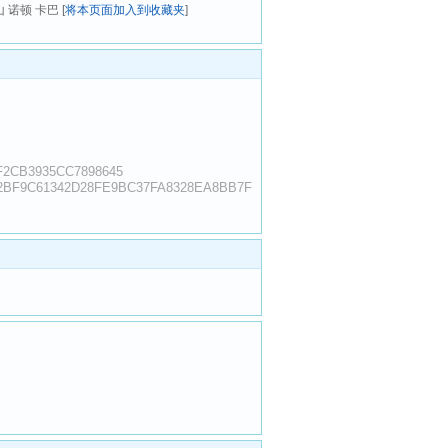
山 诺顿 卡巴 [
将本页面加入到收藏夹
]
F2CB3935CC7898645
D2BF9C61342D28FE9BC37FA8328EA8BB7F