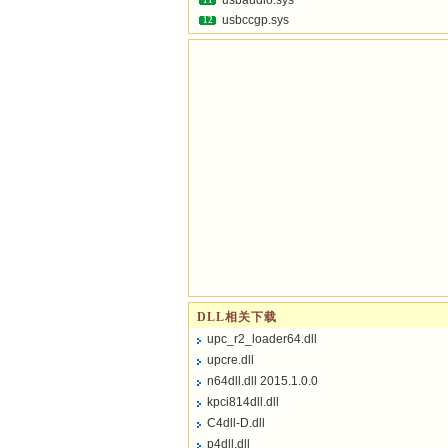
usbaudio.sys
11
usbccgp.sys
12
DLL相关下载
upc_r2_loader64.dll
upcre.dll
n64dll.dll 2015.1.0.0
kpci814dll.dll
C4dll-D.dll
p4dll.dll