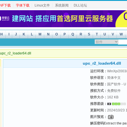
INF下载
┆
字体下载
┆
Linux文件
┆
系统新闻
┆
DLL论坛
H
I
J
K
L
M
N
O
P
Q
R
S
T
U
V
W
pc_r2_loader64.dll
upc_r2_loader64.dll
运行环境：
WinXp/2003/
软件语言：
简体中文
软件类型：
国产软件 - U
授权方式：
免费软件
软件大小：
162 KB
推荐星级：
更新时间：
2024/10/23 
图片预览：
解压密码Extract the p