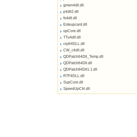
gmen4dll.dll
p4dll2.dll
fs4dll.dll
Esteupcard.dll
upCore.dll
TTu4dll.dll
crp64DLL.dll
CW_c4dll.dll
QDPatch64Dll_Temp.dll
QDPatch64Dll.dll
QDPatch64Dll1.1.dll
RTF4DLL.dll
SupCore.dll
SpeedUpCtrl.dll