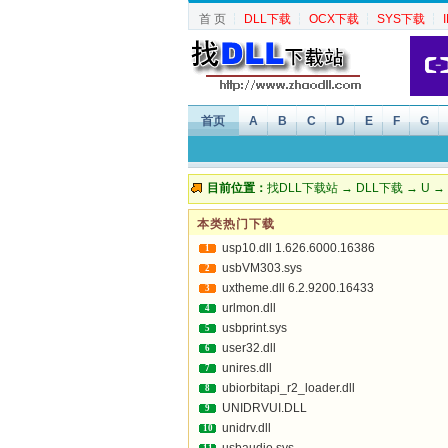
首 页
┆
DLL下载
┆
OCX下载
┆
SYS下载
┆
首页
A
B
C
D
E
F
G
目前位置：
找DLL下载站
→
DLL下载
→
U
→ u
本类热门下载
usp10.dll 1.626.6000.16386
1
usbVM303.sys
2
uxtheme.dll 6.2.9200.16433
3
urlmon.dll
4
usbprint.sys
5
user32.dll
6
unires.dll
7
ubiorbitapi_r2_loader.dll
8
UNIDRVUI.DLL
9
unidrv.dll
10