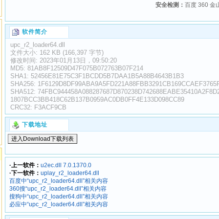
安全检测：
百度 360 金
软件简介
upc_r2_loader64.dll
文件大小: 162 KB (166,397 字节)
修改时间: 2023年01月13日，09:50:20
MD5: 81AB8F12509D47F075B072763B07F214
SHA1: 52456E81E75C3F1BCDD5B7DAA1B5A88B4643B1B3
SHA256: 1F6129D8DF99ABA9A5FD221A88FBB3291CB169CCAEF3765
SHA512: 74FBC944458A088287687D870238D742688EABE35410A2F8
1807BCC3BB418C62B137B0959AC0DB0FF4E133D098CC89
CRC32: F3ACF9CB
下载地址
·上一软件：
u2ec.dll 7.0.1370.0
·下一软件：
uplay_r2_loader64.dll
百度中“upc_r2_loader64.dll”相关内容
360搜“upc_r2_loader64.dll”相关内容
搜狗中“upc_r2_loader64.dll”相关内容
必应中“upc_r2_loader64.dll”相关内容